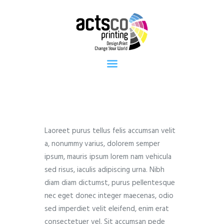
Home
About Us
Get Quote
Now
What We
Print
FAQ
Work at
Actsco
Laoreet purus tellus felis accumsan velit
Contact
a, nonummy varius, dolorem semper
ipsum, mauris ipsum lorem nam vehicula
sed risus, iaculis adipiscing urna. Nibh
diam diam dictumst, purus pellentesque
nec eget donec integer maecenas, odio
sed imperdiet velit eleifend, enim erat
consectetuer vel. Sit accumsan pede